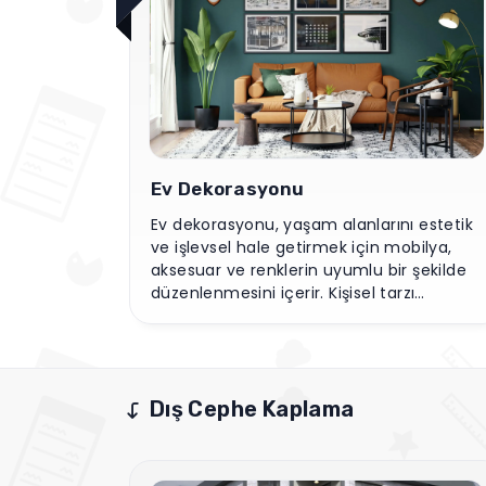
Ofis Dekorasyonu
 estetik
Ofis dekorasyonu, çalışma verimliliğini
bilya,
artırmak için işlevsel ve estetik unsurların
şekilde
bir araya getirilmesidir. Ergonomik
ı
mobilyalar, aydınlatma ve renk seçimi,
ların
çalışma ortamının kalitesini yükseltir ve
 yönde
motivasyonu artırır.
Dış Cephe Kaplama