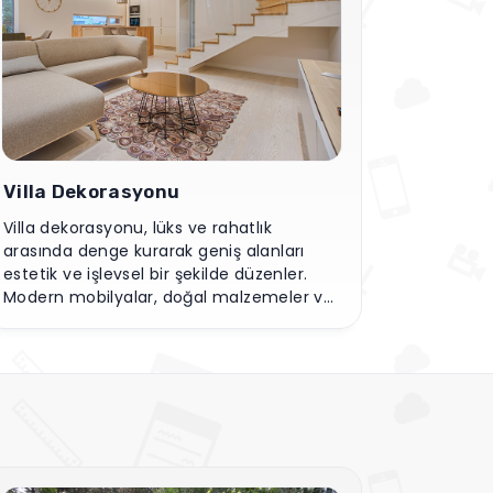
İş Yeri Dekorasyonu
İş yeri dekorasyonu, verimliliği artırmak ve
çalışanların motivasyonunu yükseltmek
için işlevsel ve estetik unsurların
birleşimidir. Ergonomik mobilyalar, renkli
detaylar ve düzenli alanlar, iş atmosferini
olumlu yönde etkiler.