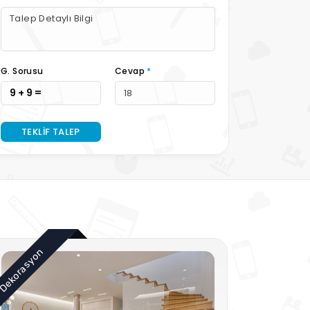
G. Sorusu
Cevap
*
9 + 9 =
TEKLIF TALEP
Dekorasyon