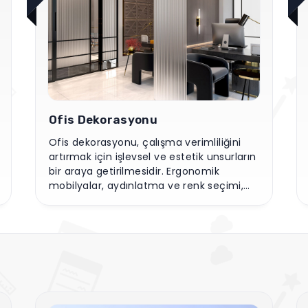
Villa Dekorasyonu
Villa dekorasyonu, lüks ve rahatlık
arasında denge kurarak geniş alanları
estetik ve işlevsel bir şekilde düzenler.
Modern mobilyalar, doğal malzemeler ve
ferah tasarımlar, yaşam tarzınızı yansıtır.