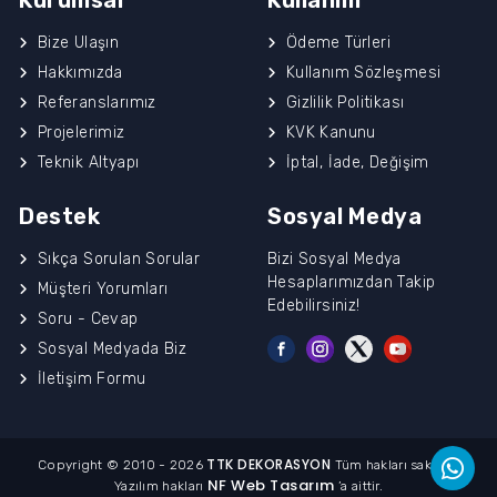
Kurumsal
Kullanım
Bize Ulaşın
Ödeme Türleri
Hakkımızda
Kullanım Sözleşmesi
Referanslarımız
Gizlilik Politikası
Projelerimiz
KVK Kanunu
Teknik Altyapı
İptal, İade, Değişim
Destek
Sosyal Medya
Sıkça Sorulan Sorular
Bizi Sosyal Medya
Hesaplarımızdan Takip
Müşteri Yorumları
Edebilirsiniz!
Soru - Cevap
Sosyal Medyada Biz
İletişim Formu
TTK DEKORASYON
Copyright © 2010 - 2026
Tüm hakları saklıdır.
NF Web Tasarım
Yazılım hakları
’a aittir.